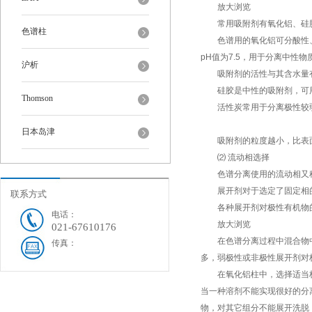
放大浏览
常用吸附剂有氧化铝、硅
色谱柱
色谱用的氧化铝可分酸性、
pH
值为
7.5
，用于分离中性物质
沪析
吸附剂的活性与其含水量有
硅胶是中性的吸附剂，可用
Thomson
活性炭常用于分离极性较弱
日本岛津
吸附剂的粒度越小，比表面
⑵
流动相选择
色谱分离使用的流动相又
展开剂对于选定了固定相的
联系方式
各种展开剂对极性有机物
电话：
放大浏览
021-67610176
在色谱分离过程中混合物中
传真：
多，弱极性或非极性展开剂对
在氧化铝柱中，选择适当极
当一种溶剂不能实现很好的分
物，对其它组分不能展开洗脱