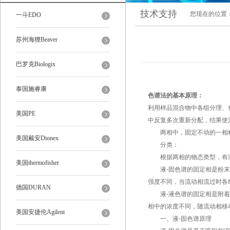
技术支持
您现在的位置
一斗EDO
苏州海狸Beaver
巴罗克Biologix
泰国施睿康
色谱法的基本原理：
利用样品混合物中各组分理、
美国PE
中反复多次重新分配，结果使
两相中，固定不动的一相
美国戴安Dionex
分类：
根据两相的物态类型，有
美国thermofisher
液
-
固色谱的固定相是粉末
强度不同，当流动相流过时各
德国DURAN
液
-
液色谱的固定相是附着
相中的浓度不同，随流动相移
美国安捷伦Agilent
一、液
-
固色谱原理