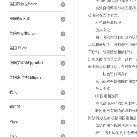
液
-
固色谱是基于吸附和溶
美国沃特世Waters
当混合物溶液加在固定相上
被吸附在固体表面。
美国Bio-Rad
柱色谱分离原理
放大浏览
美国奥立龙Orion
由于吸附剂对各组分的吸附
流动相分配少，吸附弱的组分
美国 Falcon
下移动。随着流动相的移动，
定相表面时也重复这一过程，
德国艾本德Eppendorf
会不随流动相移动，各种化合
二、柱色谱分离条件
美国密理博Millipore
氧化铝对有机物的作用类
放大浏览
吸头
⑴
固定相选择
柱色谱使用的固定相材料
螺口管
吸附剂对有机物的吸附作用
附较弱
;
极性有机物同固定相之
Virya
成盐作用
>
配位作用
>
氢
表
1
：各种吸附剂对于极
ZAA