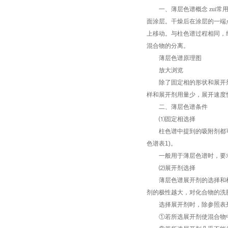
一、薄层色谱概念
zui
面涂层。干燥后在涂层的一端
上移动。与柱色谱过程相同，
混合物的分离。
薄层色谱原理图
放大浏览
除了固定相的形状和展开剂
样和展开剂用量少，展开速度
二、薄层色谱条件
⑴
固定相选择
柱色谱中提到的吸附剂都可
色谱表
1)
。
一般用于薄层色谱时，要求
⑵
展开剂选择
薄层色谱展开剂的选择和柱
剂的极性越大，对化合物的洗
选择展开剂时，除参照表列
①
若所选展开剂使混合物