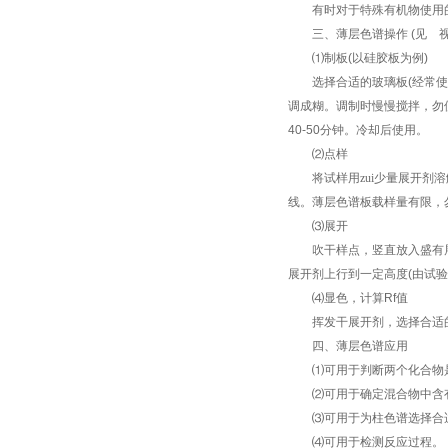
有时对于特殊有机物使用的
三、薄层色谱操作
(
见 
⑴
制板
(
以硅胶板为例
)
选择合适的玻璃板
(
经常使
调成糊。调制时慢慢搅拌，勿
40-50
分钟。冷却后使用。
⑵
点样
将试样用zui少量展开剂溶
线。薄层色谱板载样量有限，
⑶
展开
吹干样点，竖直放入盛有展
展开剂上行到一定高度
(
由试验
⑷
显色，计算
Rf
值
挥发干展开剂，选择合适的
四、薄层色谱应用
⑴
可用于判断两个化合物
⑵
可用于确定混合物中含
⑶
可用于为柱色谱选择合
⑷
可用于检测反应过程。