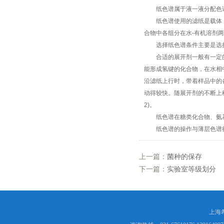
纸色谱属于液一液分配色
纸色谱使用的滤纸是载体，
合物中各组分在水
-
有机溶剂两
选择纸色谱条件主要是选择
合适的展开剂一般有一定的
能形成氢键的化合物，在水相
沿滤纸上行时，带着样品中的
动得较快。随展开剂的不断上
2)
。
纸色谱在糖类化合物、氨基
纸色谱的操作与薄层色谱很
上一篇：
菌种的保存
下一篇：
实验室等级划分
上海