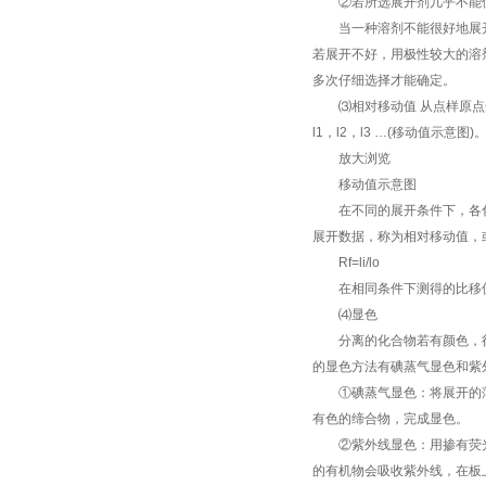
②
若所选展开剂几乎不能
当一种溶剂不能很好地展开
若展开不好，用极性较大的溶
多次仔细选择才能确定。
⑶
相对移动值
从点样原点
l1
，
l2
，
l3 …(
移动值示意图
)
放大浏览
移动值示意图
在不同的展开条件下，各化
展开数据，称为相对移动值，
Rf=li/lo
在相同条件下测得的比移值
⑷
显色
分离的化合物若有颜色，很
的显色方法有碘蒸气显色和紫
①
碘蒸气显色：将展开的
有色的缔合物，完成显色。
②
紫外线显色：用掺有荧
的有机物会吸收紫外线，在板