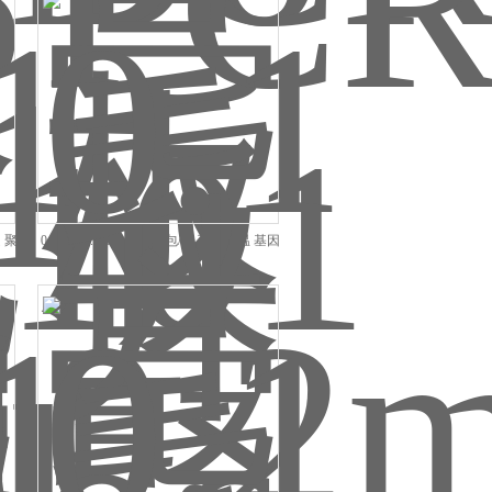
起 聚
0.1毫升0.1ml PCR板 5包/箱 可耐高温 基因
分离