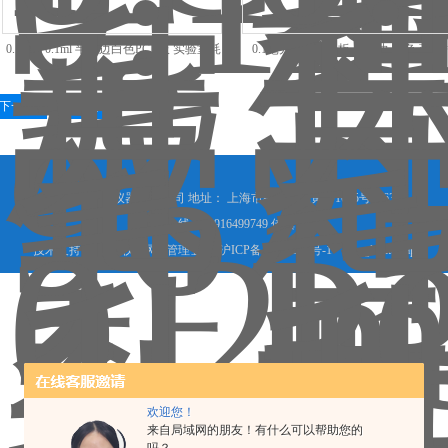
0.1毫升0.1ml 半裙边白色PCR板 实验室耗
0.1毫升96孔PCR板 全群边 白色 蓝色
材
0.1ml
下一页
末页
上海希言科学仪器有限公司 地址： 上海市松江区涞寅路1025号3063室
咨询热线：13916499749 传真：
技术支持：
化工仪器网
管理登陆
沪ICP备14021517号-1
GoogleSitemap
欢迎您！
来自局域网的朋友！有什么可以帮助您的