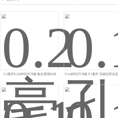
0.2毫升0.2ml96孔PCR板 黏合度强白色
0.1ml96孔PCR板 0.1毫升 无裙边荧光