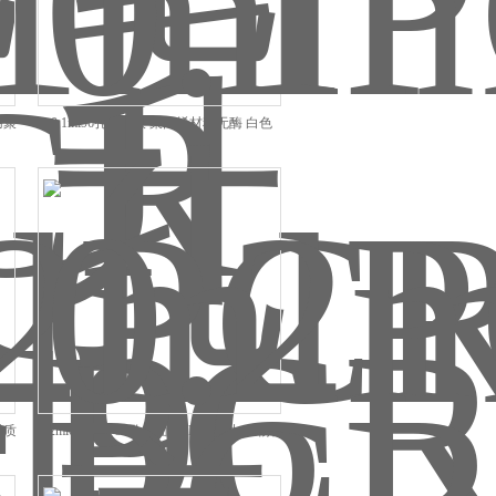
用聚
0.1ml96孔PCR板 聚丙烯材料无酶 白色
材质
0.2ml0.2毫升 96孔凸面 PCR板 半边 生物耗
材