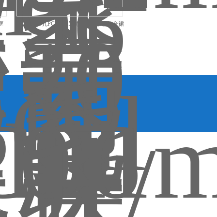
框
0.1毫升96孔PCR板 150微升 白色 包装全裙
边