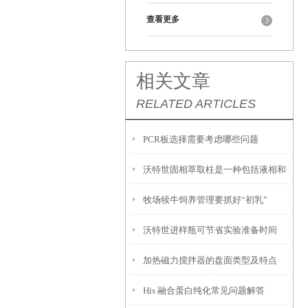
查看更多
相关文章
RELATED ARTICLES
PCR板选择需要考虑哪些问题
沃特世固相萃取柱是一种包括液相和
牧场犊牛饲养管理要抓好“初乳”
固相物理萃取过程
沃特世进样瓶可节省实验准备时间
加热磁力搅拌器的盘面类型及特点
His 融合蛋白纯化常见问题解答