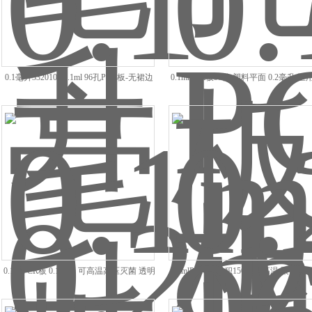
0.1毫升3320101 0.1ml 96孔PCR板-无裙边
0.1mlPCR板96孔 塑料平面 0.2毫升 医
透明
丙烯
0.1mlPCR板 0.1毫升 可高温高压灭菌 透明
0.2mlPCR板 容积150ul 耐高温 聚丙烯
色