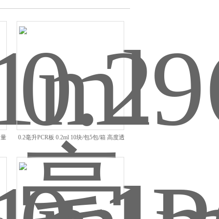
定量
0.2毫升PCR板 0.2ml 10块/包5包/箱 高度透
明