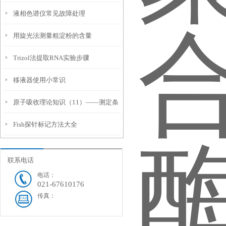
液相色谱仪常见故障处理
匹配度
用旋光法测量粗淀粉的含量
Trizol法提取RNA实验步骤
移液器使用小常识
原子吸收理论知识（11）——测定条
Fish探针标记方法大全
件的选择
联系电话
电话：
021-67610176
传真：