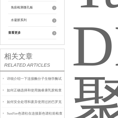
免疫检测微孔板
水凝胶系列
查看更多
相关文章
RELATED ARTICLES
详细介绍一下连接酶分子生物学酶试
如何正确选择和使用施睿康乳胶检查
剂
如何安全处理和废弃使用过的巴罗克
手套？
SunFire色谱柱在连接新色谱柱前检查
巴氏吸管？