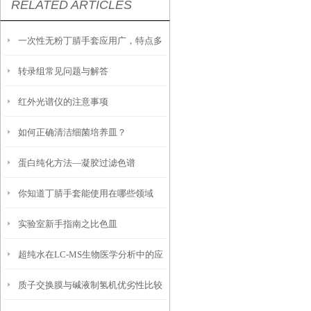
RELATED ARTICLES
一次性无粉丁腈手套应用广，特点多
转录组常见问题与解答
红外光谱仪的注意事项
如何正确清洁细菌培养皿？
蛋白纯化方法—凝胶过滤色谱
你知道丁腈手套能使用在哪些领域
实验室新手指南之比色皿
吗？
超纯水在LC-MS生物医学分析中的应
质子交换膜与碱液制氢机优劣性比较
用