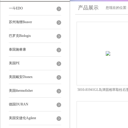
产品展示
您现在的位置:
一斗EDO
苏州海狸Beaver
巴罗克Biologix
泰国施睿康
美国PE
美国戴安Dionex
5010-81941GL岛津固相萃取柱
美国thermofisher
柱MAX 60MG/3ML
德国DURAN
美国安捷伦Agilent