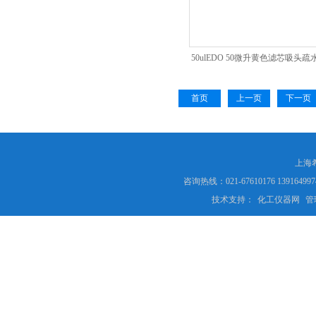
50ulEDO 50微升黄色滤芯吸头
丙烯材质
首页
上一页
下一页
上海
咨询热线：021-67610176 13916
技术支持：
化工仪器网
管