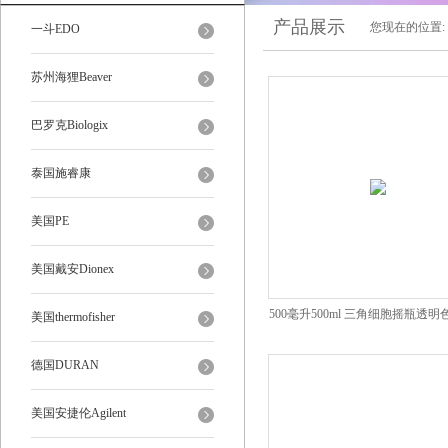
产品展示
您现在的位置:
一斗EDO
苏州海狸Beaver
巴罗克Biologix
泰国施睿康
美国PE
美国戴安Dionex
500毫升500ml 三角细胞摇瓶透明
美国thermofisher
悬浮培养
德国DURAN
美国安捷伦Agilent