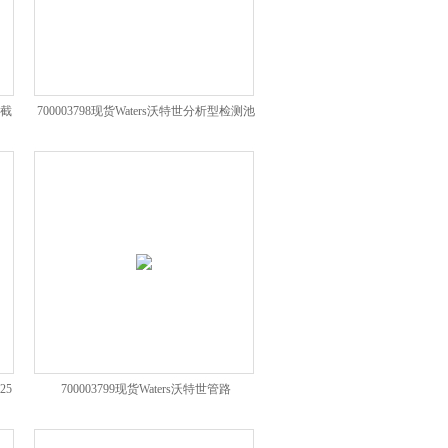
管截
700003798现货Waters沃特世分析型检测池
维修套件2998
25
700003799现货Waters沃特世管路
PEEK062x.004