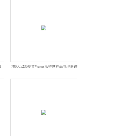
-
700005236现货Waters沃特世样品管理器进
样阀阀芯