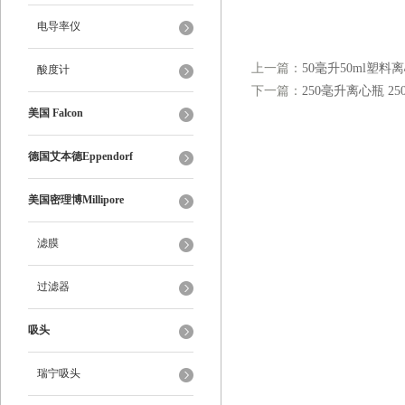
电导率仪
上一篇：
50毫升50ml塑
酸度计
下一篇：
250毫升离心瓶 2
美国 Falcon
德国艾本德Eppendorf
美国密理博Millipore
滤膜
过滤器
吸头
瑞宁吸头