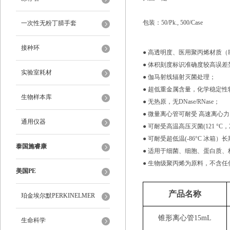
包装：50/Pk., 500/Case
一次性无粉丁腈手套
接种环
● 高透明度、医用聚丙烯材质（Poly
● 体积刻度标识准确度较高误差范
实验室耗材
● 伽马射线辐射灭菌处理；
● 超低重金属含量，化学稳定
生物样本库
● 无热原，无DNase/RNase；
● 微量离心管可耐受 高速离心力12
通用仪器
● 可耐受高温高压灭菌(121 °C，20
● 可耐受超低温(-86°C 冰箱）
泰国施睿康
● 适用于细菌、细胞、蛋白质
● 生物级聚丙烯为原料，不含任
美国PE
产品名称
珀金埃尔默PERKINELMER
锥形离心管15mL
生命科学