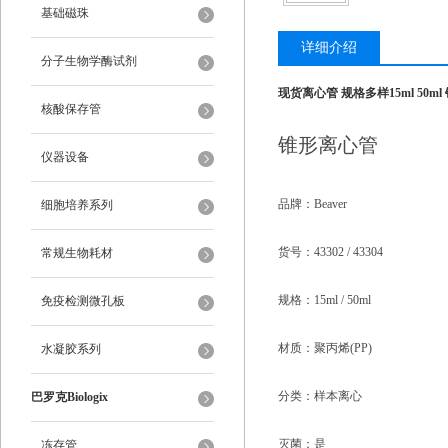
基础磁珠
详细介绍
分子生物学酶试剂
现货离心管 规格多样15ml 50m
核酸保存管
锥形离心管
仪器设备
品牌：Beaver
细胞培养系列
货号：43302 / 43304
常规生物耗材
规格：15ml / 50ml
免疫检测微孔板
材质：聚丙烯(PP)
水凝胶系列
分类：样本离心
巴罗克Biologix
灭菌：是
冻存管