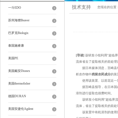
技术支持
您现在的位置
一斗EDO
苏州海狸Beaver
巴罗克Biologix
泰国施睿康
[导读]
该研发小组利用“超临
美国PE
流体省去了提取相关的前处理
据日本媒体消息，宫崎县综
美国戴安Dionex
析农作物中
残留农药成分
的装
使用该装置、以前花近一周的
美国thermofisher
据宫崎县报导，在日本国内使
溶剂进行提取也很费时间。
德国DURAN
该研发小组利用“超临界流体
流体，省去了提取相关的前处
美国安捷伦Agilent
该装置中有机溶剂的使用量