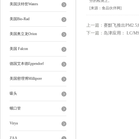
分的检测上。
美国沃特世Waters
[来源：食品伙伴网]
美国Bio-Rad
上一篇：
赛默飞推出PM2.
下一篇：
岛津应用： LC/
美国奥立龙Orion
美国 Falcon
德国艾本德Eppendorf
美国密理博Millipore
吸头
螺口管
Virya
ZAA