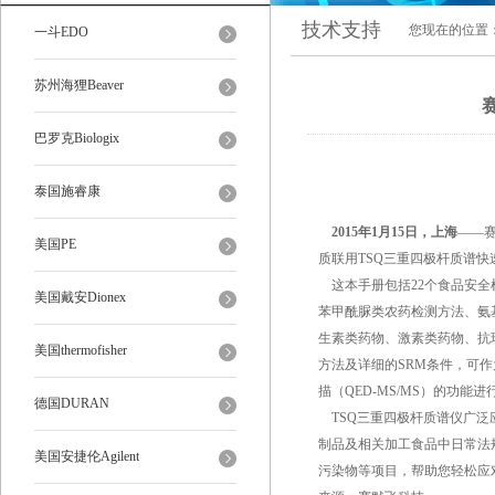
技术支持
您现在的位置
一斗EDO
苏州海狸Beaver
巴罗克Biologix
泰国施睿康
2015年1月15日，上海
——
美国PE
质联用TSQ三重四极杆质谱
这本手册包括22个食品安全
美国戴安Dionex
苯甲酰脲类农药检测方法、氨
生素类药物、激素类药物、抗
美国thermofisher
方法及详细的SRM条件，可
描（QED-MS/MS）的功能
德国DURAN
TSQ三重四极杆质谱仪广泛
制品及相关加工食品中日常法
美国安捷伦Agilent
污染物等项目，帮助您轻松应