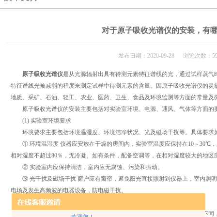
对于原子吸收光谱仪的安装，有
发布日期：2020-09-28 浏览次数：59
原子吸收光谱仪
是从光源辐射出具有待测元素特征谱线的光，通过试样蒸气
特征谱线光被减弱的程度来测定试样中待测元素的含量。因原子吸收光谱仪的灵
地质、采矿、石油、轻工、农业、医药、卫生、食品及环境监测等方面的常量及
原子吸收光谱仪的安装主要包括对实验室环境、电源、通风、气体等方面的
(1) 实验室环境要求
环境要求主要包括环境温湿度、环境洁净状况、光及磁场干扰等。具体要求
① 环境温湿度 仪器应安放在干燥的房间内，实验室温度应保持在10～30℃，且
相对湿度不超过80％，无冷凝。如有条件，配备空调等，在相对湿度较大的地区
② 实验室内应保持清洁，室内应无腐蚀、污染和振动。
③ 光干扰及磁场干扰 窗户应有窗帘，避免阳光直接照射到仪器上，室内照明
电场及发生高频波的电器设备，防电磁干扰。
(2) 电源要求
各个品牌的原子吸收分光光度计以及其附件容许的电压范围和功率有所不同，