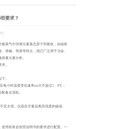
哪些要求？
11
时被蒸气中待测元素基态原子所吸收，由辐射
敏、准确、简便等特点，现已广泛用于冶金、
微痕量元素分析。
要求。
如下。
每小时温度变化速率zui大不超过2．8℃；
应配备去湿机。
不宜太强。仪器应尽量远离高强度的磁场、
使用前务必按照说明书的要求进行配置。一