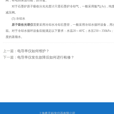
阀，有电热保温功能，防冷凝。
对于石墨炉原子吸收分光光度计只需石墨炉冷却气，一般采用氩气(Ar)，纯度>99．
减压阀。
(5) 冷却水
原子吸收光谱仪
需要采用冷却水冷却石墨管，一般采用冷却水循环设备，用
垢。对于冷却水循环设备应能满足以下要求：水温20～40℃；水压250～350kPa；流速
度的蒸馏水。
上一篇：
电导率仪如何维护？
下一篇：
电导率仪发生故障后如何进行检修？
上海希言科学仪器有限公司