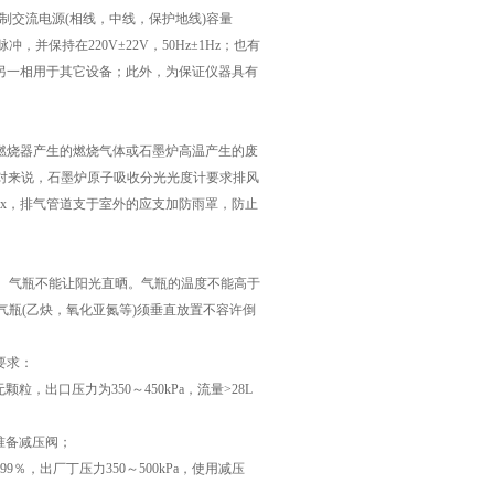
制交流电源(相线，中线，保护地线)容量
并保持在220V±22V，50Hz±1Hz；也有
另一相用于其它设备；此外，为保证仪器具有
烧器产生的燃烧气体或石墨炉高温产生的废
；相对来说，石墨炉原子吸收分光光度计要求排风
px，排气管道支于室外的应支加防雨罩，防止
。气瓶不能让阳光直晒。气瓶的温度不能高于
气瓶(乙炔，氧化亚氮等)须垂直放置不容许倒
要求：
出口压力为350～450kPa，流量>28L
，准备减压阀；
％，出厂丁压力350～500kPa，使用减压