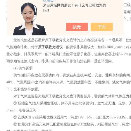
欢迎您！
般石墨炉电源要求功率较高，石墨炉仪器功耗较大：6～7kW左右，采用单相三线
来自局域网的朋友！有什么可以帮助您的
吗？
>40A，因此，配电室至实验室的导线截面积应≥6m㎡。电源供应要平稳，无瞬间脉冲，
的仪器要求输入为三相电源，其中一相用于主机、计算机等，一相用于石墨炉，
良好的稳定性和操作安全，仪器一般要求接地，接地电阻小于5Ω。
(3) 排风装置
无论火焰还是石墨炉原子吸收分光光度计的上方都必须准备一个通风罩，使燃
气能顺利排出。对于
原子吸收光谱仪
一般要求排风量较大，如约7500L／min
量小很多。排风罩尺寸一般下端风口应能罩住原子化器，但距离仪器上端6～250
雨水顺管道流人室内，排风口前沿应与工作台前沿在同一垂直平面内。
(4) 供气要求
供气钢瓶不应放在仪器房间内，要放在离主机zui近、安全、通风良好的房间
40℃，气瓶周围2m之内不容许有火源。气瓶要放置牢固，不能翻倒。液化气体的
下，也不能水平放置。
对于气体主要是火焰原子吸收分光光度计需要使用，需要的气体和气体压力
① 压缩空气(也可采用空压机，则不用考虑此项要求)，空气应无油、无水、无颗粒，
／min，准备减压阀；
② 乙炔(C2H2)应采用优质仪器用气，纯度>99．6％，出口压力85～95kPa
③ 如需分析高温元素并已配置氧化亚氮(N2O)燃烧头，则还需要N2O，纯度>99