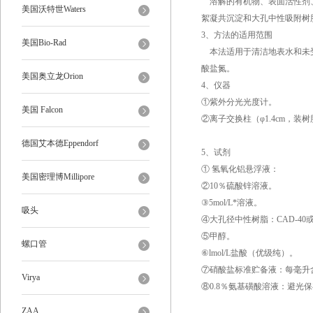
溶解的有机物、表面活性剂、
美国沃特世Waters
絮凝共沉淀和大孔中性吸附树脂
3、方法的适用范围
美国Bio-Rad
本法适用于清洁地表水和未受明
酸盐氮。
美国奥立龙Orion
4、仪器
①紫外分光光度计。
美国 Falcon
②离子交换柱（φ1.4cm，装
德国艾本德Eppendorf
5、试剂
① 氢氧化铝悬浮液：
美国密理博Millipore
②10％硫酸锌溶液。
③5mol/L*溶液。
吸头
④大孔径中性树脂：CAD-40
⑤甲醇。
螺口管
⑥lmol/L盐酸（优级纯）。
⑦硝酸盐标准贮备液：每毫升含0
Virya
⑧0.8％氨基磺酸溶液：避光
ZAA