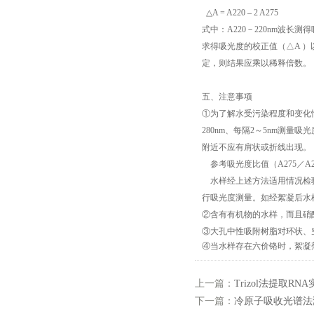
△A = A220 – 2 A275
式中：A220－220nm波长测
求得吸光度的校正值（△A 
定，则结果应乘以稀释倍数
五、注意事项
①为了解水受污染程度和变化
280nm、每隔2～5nm测量
附近不应有肩状或折线出现。
参考吸光度比值（A275／A2
水样经上述方法适用情况检验
行吸光度测量。如经絮凝后水
②含有有机物的水样，而且
③大孔中性吸附树脂对环状、
④当水样存在六价铬时，絮凝剂
上一篇：
Trizol法提取RN
下一篇：
冷原子吸收光谱法