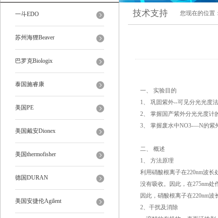
技术支持
您现在的位置
一斗EDO
苏州海狸Beaver
巴罗克Biologix
泰国施睿康
一、 实验目的
1、 巩固紫外--可见分光光度
美国PE
2、 掌握国产紫外分光光度计
3、 掌握废水中NO3-—N的
美国戴安Dionex
二、 概述
美国thermofisher
1、 方法原理
利用硝酸根离子在220nm波
德国DURAN
没有吸收。因此，在275nm
因此，硝酸根离子在220nm波长处的
美国安捷伦Agilent
2、干扰及消除