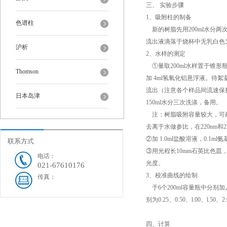
三、 实验步骤
1、吸附柱的制备
色谱柱
新的树脂先用200ml水分两
流出液滴落于烧杯中无乳白
沪析
2、水样的测定
①量取200ml水样置于锥形瓶
Thomson
加 4ml氢氧化铝悬浮液。待
流出（注意各个样品间流速保
日本岛津
150ml水分三次洗涤，备用。
注：树脂吸附容量较大，可处
去离于水做参比，在220nm
②加 1.0ml盐酸溶液，0.
联系方式
③用光程长10mm石英比色皿，在
电话：
光度。
021-67610176
3、校准曲线的绘制
传真：
于6个200ml容量瓶中分别加入
别为0.25、0.50、l.00、
四、计算