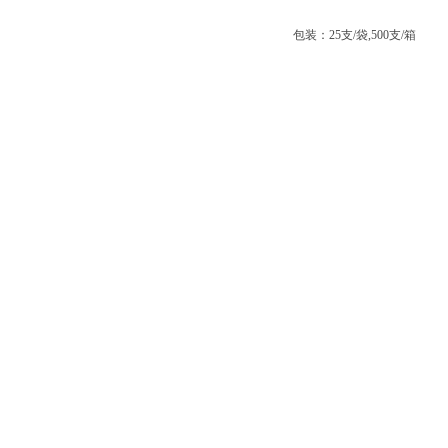
包装：25支/袋,500支/箱