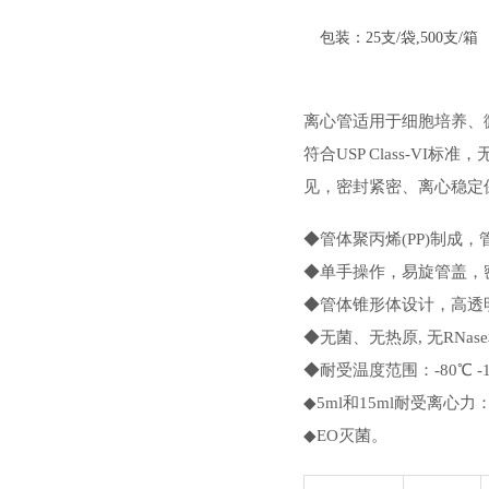
包装：25支/袋,500支/箱
离心管适用于细胞培养、
符合USP Class-VI
见，密封紧密、离心稳定
◆管体聚丙烯(PP)制成，管
◆单手操作，易旋管盖，
◆管体锥形体设计，高透
◆无菌、无热原, 无RNase和
◆耐受温度范围：-80℃ -
◆5ml和15ml耐受离心力：
◆EO灭菌。