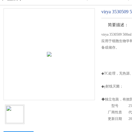
virya 35305
简要描述：
virya 3530509 5
应用于细胞生物学
备或储存。
◆TC处理，无热源
◆γ射线灭菌；
◆独立包装，有效
型号
2
厂商性质
代
更新日期
20