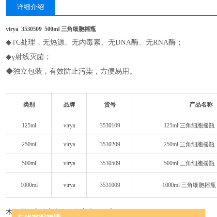
详细介绍
virya 3530509 500ml 三角细胞摇瓶
◆TC处理，无热源、无内毒素、无DNA酶、无RNA酶；
◆γ射线灭菌；
◆独立包装，有效防止污染，方便易用。
类别
品牌
货号
产品名称
125ml
virya
3530109
125ml 三角细胞摇
250ml
virya
3530209
250ml 三角细胞摇
500ml
virya
3530509
500ml 三角细胞摇
1000ml
virya
3531009
1000ml 三角细胞摇
木辰是一家供应生命科学产品的企业。