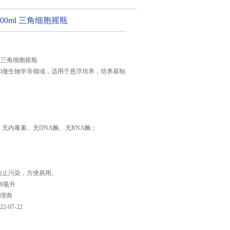
09 500ml 三角细胞摇瓶
00ml 三角细胞摇瓶
和微生物学等领域，适用于悬浮培养，培养基制
、无内毒素、无DNA酶、无RNA酶；
防止污染，方便易用。
50毫升
理商
22-07-22