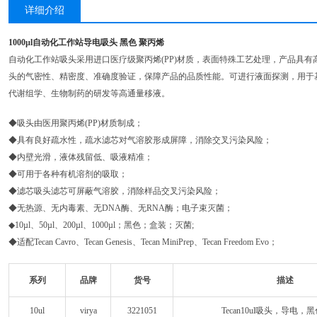
详细介绍
1000µl自动化工作站导电吸头 黑色 聚丙烯
自动化工作站吸头采用进口医疗级聚丙烯(PP)材质，表面特殊工艺处理，产品具
头的气密性、精密度、准确度验证，保障产品的品质性能。可进行液面探测，用于
代谢组学、生物制药的研发等高通量移液。
◆吸头由医用聚丙烯(PP)材质制成；
◆具有良好疏水性，疏水滤芯对气溶胶形成屏障，消除交叉污染风险；
◆内壁光滑，液体残留低、吸液精准；
◆可用于各种有机溶剂的吸取；
◆滤芯吸头滤芯可屏蔽气溶胶，消除样品交叉污染风险；
◆无热源、无内毒素、无DNA酶、无RNA酶；电子束灭菌；
◆10µl、50µl、200µl、1000µl；黑色；盒装；灭菌;
◆适配Tecan Cavro、Tecan Genesis、Tecan MiniPrep、Tecan Freedom Evo；
系列
品牌
货号
描述
10ul
virya
3221051
Tecan10ul吸头，导电，