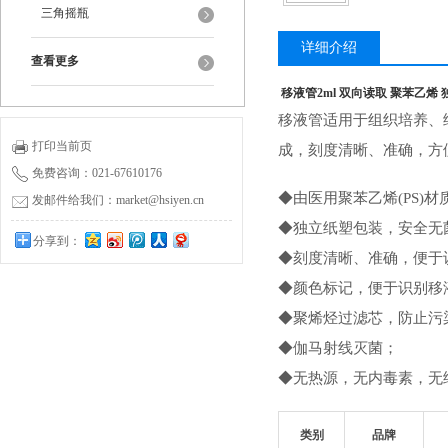
三角摇瓶
详细介绍
查看更多
移液管2ml 双向读取 聚苯乙烯 
移液管适用于组织培养、
打印当前页
成，刻度清晰、准确，方
免费咨询：021-67610176
◆由医用聚苯乙烯(PS)
发邮件给我们：market@hsiyen.cn
◆独立纸塑包装，安全无
分享到：
◆刻度清晰、准确，便于识
◆颜色标记，便于识别移
◆聚烯烃过滤芯，防止污
◆伽马射线灭菌；
◆无热源，无内毒素，无
类别
品牌