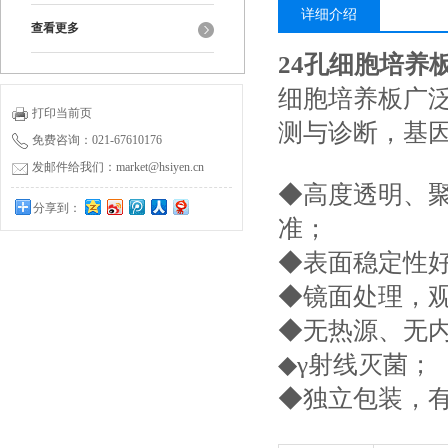
详细介绍
查看更多
24孔细胞培养
细胞培养板广
打印当前页
测与诊断，基
免费咨询：021-67610176
发邮件给我们：market@hsiyen.cn
◆高度透明、聚苯乙
分享到：
准；
◆表面稳定性
◆镜面处理，
◆无热源、无内
◆γ射线灭菌；
◆独立包装，