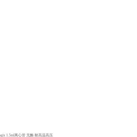
线留言
联系我们
iologix 1.5ml离心管 无酶 耐高温高压