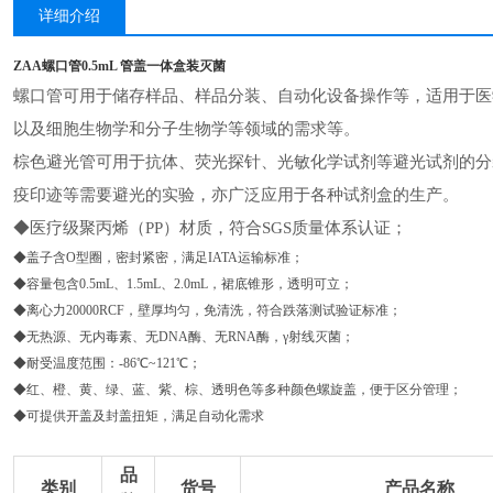
详细介绍
ZAA螺口管0.5mL 管盖一体盒装灭菌
螺口管可用于储存样品、样品分装、自动化设备操作等，适用于医
以及细胞生物学和分子生物学等领域的需求等。
棕色避光管可用于抗体、荧光探针、光敏化学试剂等避光试剂的分
疫印迹等需要避光的实验，亦广泛应用于各种试剂盒的生产。
◆医疗级聚丙烯（PP）材质，符合SGS质量体系认证；
◆盖子含O型圈，密封紧密，满足IATA运输标准；
◆容量包含0.5mL、1.5mL、2.0mL，裙底锥形，透明可立；
◆离心力20000RCF，壁厚均匀，免清洗，符合跌落测试验证标准；
◆无热源、无内毒素、无DNA酶、无RNA酶，γ射线灭菌；
◆耐受温度范围：-86℃~121℃；
◆红、橙、黄、绿、蓝、紫、棕、透明色等多种颜色螺旋盖，便于区分管理；
◆可提供开盖及封盖扭矩，满足自动化需求
品
类别
货号
产品名称