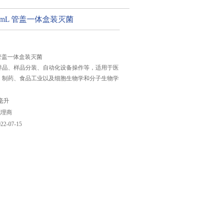
5mL 管盖一体盒装灭菌
L 管盖一体盒装灭菌
样品、样品分装、自动化设备操作等，适用于医
、制药、食品工业以及细胞生物学和分子生物学
毫升
代理商
022-07-15