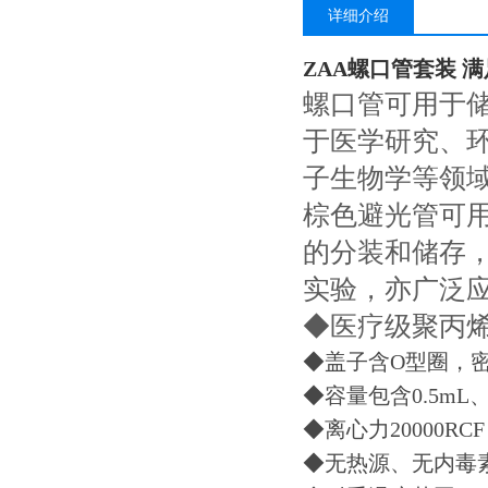
详细介绍
ZAA螺口管套装 满
螺口管可用于
于医学研究、
子生物学等领
棕色避光管可
的分装和储存，
实验，亦广泛
◆医疗级聚丙烯
◆盖子含O型圈，密
◆容量包含0.5mL
◆离心力20000
◆无热源、无内毒素