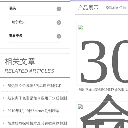
产品展示
您现在的位置:
吸头
瑞宁吸头
查看更多
相关文章
RELATED ARTICLES
加热制冷金属浴*的温度控制技术
300ulRainin30389254LTS盒装吸头
戴安离子色谱是如何应用于水质检测
2019年4月19日Science期刊精华
的？
简述核酸探针技术及其在微生物检测