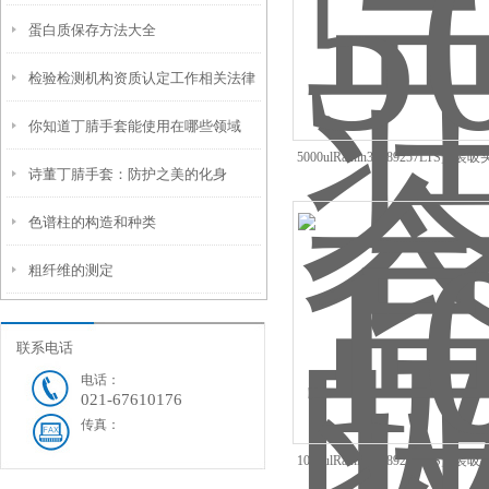
蛋白质保存方法大全
中的应用
检验检测机构资质认定工作相关法律
你知道丁腈手套能使用在哪些领域
法规梳理
5000ulRainin30389257LTS盒
诗董丁腈手套：防护之美的化身
吗？
色谱柱的构造和种类
粗纤维的测定
联系电话
电话：
021-67610176
传真：
1000ulRainin30389215LTS盒