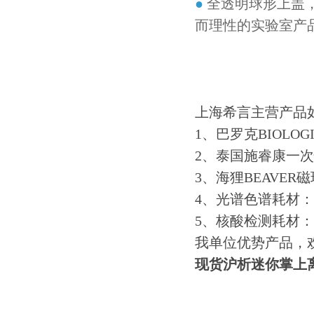
●
全透明球形上盖
而理性的实验室产
上海希言主营产品
1、巴罗克BIOLO
2、泰国施睿康一次
3、海狸BEAVE
4、光谱色谱耗材：PE
5、核酸检测耗材：
我单位优势产品，
现货沪析迷你掌上