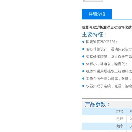
详细介绍
现货可发沪析漩涡点动混匀仪试
主要特征：
●
固定速度2800RPM；
●
偏心球轴设计，震动头安装方
●
柔软硅胶脚垫，防止仪器在高
●
体积小，耗电省，噪音低；
●
机体均采用增强型工程塑料成
●
工作台面全部为耐腐，耐磨，
●
仪器集成了连续，点震，连续
产品参数：
型号
V
电压
2
频率
5