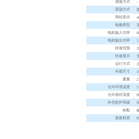
调速方式
-
震荡方式
周转直径
4
电极类型
电机输入功率
6
电机输出功率
1
转速范围
2
转速显示
运行方式
外观尺寸
1
重量
2
允许环境温度
5
允许相对湿度
8
外壳防护等级
I
标配
底座材质