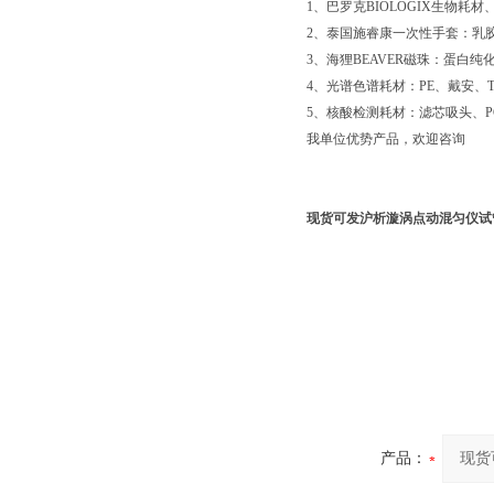
1、巴罗克BIOLOGIX生物耗
2、泰国施睿康一次性手套：乳胶手
3、海狸BEAVER磁珠：蛋白
4、光谱色谱耗材：PE、戴安、Ther
5、核酸检测耗材：滤芯吸头、P
我单位优势产品，欢迎咨询
现货可发沪析漩涡点动混匀仪试
产品：