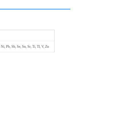
i, Pb, Sb, Se, Sn, Sr, Ti, Tl, V, Zn