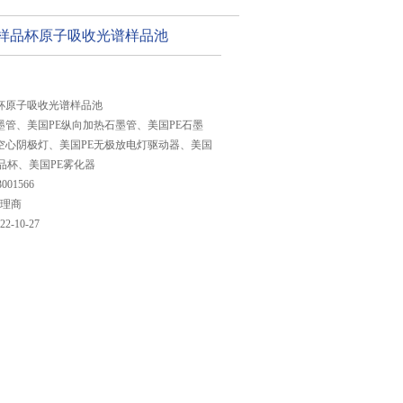
默样品杯原子吸收光谱样品池
杯原子吸收光谱样品池
墨管、美国PE纵向加热石墨管、美国PE石墨
空心阴极灯、美国PE无极放电灯驱动器、美国
样品杯、美国PE雾化器
3001566
理商
22-10-27