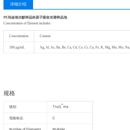
详细介绍
PE珀金埃尔默样品杯原子吸收光谱样品池
Concentration of Element includes:
Concentration
Content
100 µg/mL
Ag, Al, As, Ba, Be, Ca, Cd, Co, Cr, Cu, Fe, K, Mg, Mn, Mo, Na, N
规格
™
级别
TruQ
ms
危险标志
C
Number of Elements
Multiple