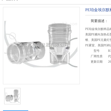
PE珀金埃尔
简要描述：
PE珀金埃尔默样品
美国PE横向加热石
锥、美国PE元素灯
PE雾室、美国PE
型号
B
厂商性质
代
更新日期
20