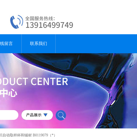
线留言
联系我们
79PE自动取样杯和辅材 B0119079（*）