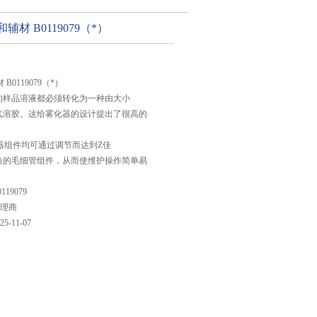
辅材 B0119079（*）
B0119079（*）
的样品溶液都必须转化为一种由大小
气溶胶。这给雾化器的设计提出了很高的
组件均可通过调节而达到Z佳
换的毛细管组件，从而使维护操作简单易
0119079
理商
25-11-07