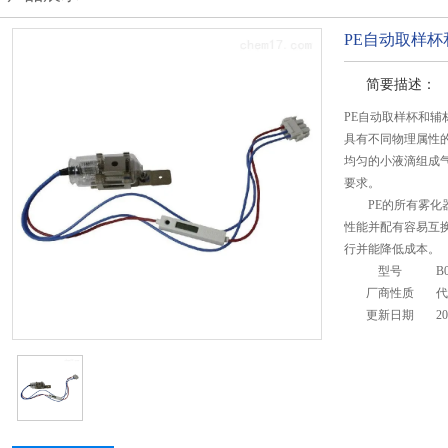
PE自动取样杯和
简要描述：
PE自动取样杯和辅材 
具有不同物理属性
均匀的小液滴组成
要求。
PE的所有雾化器
性能并配有容易互
行并能降低成本。
型号
B
厂商性质
代
更新日期
20