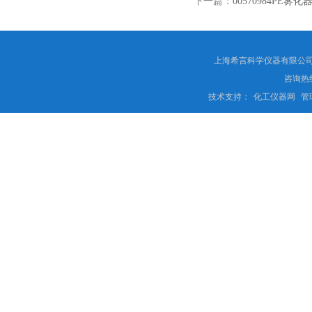
下一篇：
00570984PE雾化
上海希言科学仪器有限公司 
咨询热线
技术支持：
化工仪器网
管