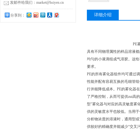
发邮件给我们：market@hsiyen.cn
详细介绍
分享到：
PE
具有不同物理属性的样品溶液都
均匀的小液滴组成气溶胶。这给
要求。
PE的所有雾化器组件均可通过调
性能并配有容易互换的毛细管组
行并能降低成本。PE的雾化器
了严格控制，从而可提供zui高
型”雾化器与对应的高灵敏度雾
供的灵敏度水平也较低。当用于
分析物浓度的溶液时，通用型或
供较好的精确度并能减少“交叉