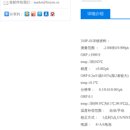
发邮件给我们：market@hsiyen.cn
详细介绍
分享到：
310P-01详细资料：
测量范围 ： -2.000到19.999ph
ORP:±1999.9
temp:-5到105℃
精度： ±0.002ph
ORP:0.2mV或0.05%(取2者较大)
temp:±0.1℃
分辨率： 0.1/0.01/0.001ph
ORP:0.1
temp:-5到99.9℃为0.1℃,99.9℃
温度补偿范围： 自动/手动
校正方式： 1点到5点,US/NIS
电源： 4×AA电池